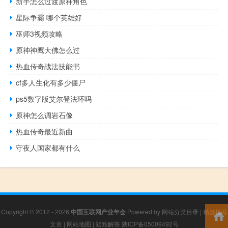
新手怎么过渡原神角色
星际争霸 哪个英雄好
巫师3视频攻略
原神神鹰大佛怎么过
热血传奇战法技能书
cf多人生化有多少僵尸
ps5数字版艾尔登法环吗
原神怎么调岩石像
热血传奇最近新曲
守夜人国家都有什么
Copyright © 2012 - 2026
中国互联网产业年会
Powered by
网站分类目录
|
精选推荐
文章
|
网站地图
|
疑难解答
陕ICP备05009492号