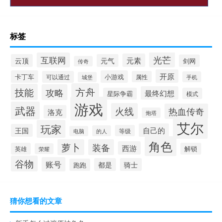
标签
光芒
互联网
元素
云顶
元气
剑网
传奇
开原
卡丁车
小游戏
可以通过
属性
手机
城堡
方舟
技能
攻略
最终幻想
星际争霸
模式
游戏
武器
火线
热血传奇
洛克
炮塔
艾尔
玩家
自己的
王国
等级
的人
电脑
角色
萝卜
装备
西游
英雄
解锁
荣耀
谷物
账号
都是
骑士
跑跑
猜你想看的文章