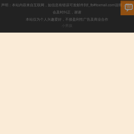
声明：本站内容来自互联网，如信息有错误可发邮件到f_fb#foxmail.com说明，我们
会及时纠正，谢谢
本站仅为个人兴趣爱好，不接盈利性广告及商业合作
小男孩