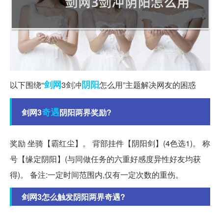
剑网
阴阳
以下围绕“
3剑冲
怎么用”主题解决网友的困惑
奇遇
剑网3
阴阳两界奖励?
奖励 坐骑【霸红尘】。 背部挂件【阴阳剑】(4色选1)。 称
号【缘定阴阳】(与同做任务的六重好感度异性好友均获
得)。 备注:一定时间范围内,仅有一定次数的重伤。
剑网3怎么触发阴阳两界奇遇?