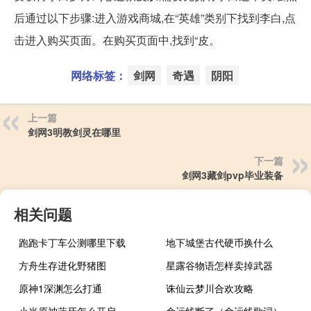
后通过以下步骤:进入游戏商城,在“英雄”类别下找到李白,点
击进入购买页面。在购买页面中,找到“皮。
网络标签：
剑网
奇遇
阴阳
上一篇
剑网3明教剑灵在哪里
下一篇
剑网3藏剑pvp毕业装备
相关问题
跑跑卡丁车公测哪里下载
地下城堡古代硬币换什么
方舟生存进化野猪图
星露谷物语怎样卖掉武器
原神1深渊怎么打通
诛仙云梦川合欢攻略