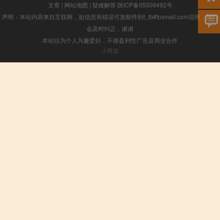
文章
|
网站地图
|
疑难解答
陕ICP备05009492号
声明：本站内容来自互联网，如信息有错误可发邮件到f_fb#foxmail.com说明，我们
会及时纠正，谢谢
本站仅为个人兴趣爱好，不接盈利性广告及商业合作
小男孩