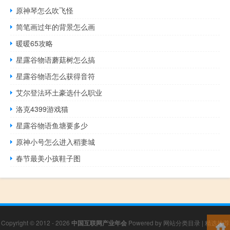
原神琴怎么吹飞怪
简笔画过年的背景怎么画
暖暖65攻略
星露谷物语蘑菇树怎么搞
星露谷物语怎么获得音符
艾尔登法环土豪选什么职业
洛克4399游戏猫
星露谷物语鱼塘要多少
原神小号怎么进入稻妻城
春节最美小孩鞋子图
Copyright © 2012 - 2026
中国互联网产业年会
Powered by
网站分类目录
|
精选推荐