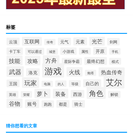
标签
光芒
互联网
元素
云顶
元气
剑网
传奇
开原
卡丁车
小游戏
可以通过
属性
手机
城堡
方舟
技能
攻略
最终幻想
星际争霸
模式
游戏
武器
火线
热血传奇
洛克
炮塔
艾尔
玩家
自己的
王国
等级
的人
电脑
角色
萝卜
装备
西游
英雄
解锁
荣耀
谷物
账号
都是
骑士
跑跑
猜你想看的文章