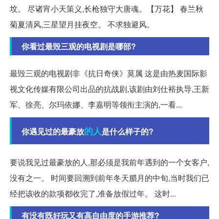
坟。 尽诸宵小天策义,长枪独守大唐魂。【万花】 春兰秋
菊夏清风,三星望月挂夜空。 不求独避风。
你看过最毁三观的电视剧是哪部?
最毁三观的电视剧非《抗日奇侠》莫属 这是由热麦国际影
视文化传媒有限公司出品的抗战剧,该剧由刘仕裕执导,王新
军、徐亮、尔玛依娜、李嘉明等领衔主演的,一看...
的人
你遇见过的最豪放
是什么样子的?
要说我见过最豪放的人,那必须是我前年遇到的一个女客户,
没有之一。 时间要回溯到前年冬天腊月的中旬,当时我们已
经把该收的款项都收完了,准备放假过年。 这时...
有没有既好玩又有高自由度的手游推荐?