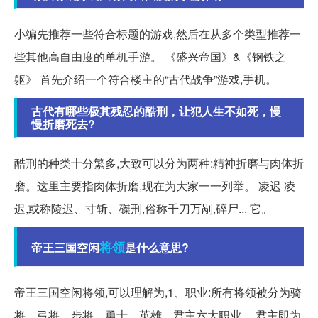
小编先推荐一些符合标题的游戏,然后在从多个类型推荐一
些其他高自由度的单机手游。 《盛兴帝国》&《钢铁之
躯》 首先介绍一个符合楼主的“古代战争”游戏,手机。
古代有哪些极其残忍的酷刑，让犯人生不如死，慢
慢折磨死去?
酷刑的种类十分繁多,大致可以分为两种:精神折磨与肉体折
磨。这里主要指肉体折磨,现在为大家一一列举。 凌迟 凌
迟,或称陵迟、寸斩、磔刑,俗称千刀万剐,碎尸... 它。
将领
帝王三国空闲
是什么意思?
帝王三国空闲将领,可以理解为,1、职业:所有将领被分为骑
将、弓将、步将、勇士、英雄、君主六大职业。 君主即为