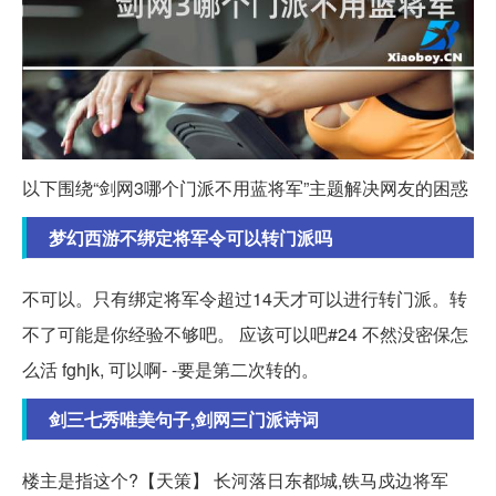
以下围绕“剑网3哪个门派不用蓝将军”主题解决网友的困惑
梦幻西游不绑定将军令可以转门派吗
不可以。只有绑定将军令超过14天才可以进行转门派。转
不了可能是你经验不够吧。 应该可以吧#24 不然没密保怎
么活 fghjk, 可以啊- -要是第二次转的。
剑三七秀唯美句子,剑网三门派诗词
楼主是指这个?【天策】 长河落日东都城,铁马戍边将军