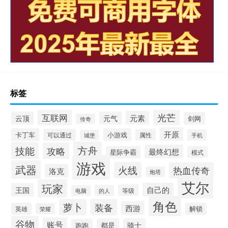
标签
光芒
互联网
元素
云顶
元气
剑网
传奇
开原
卡丁车
小游戏
可以通过
属性
手机
城堡
方舟
技能
攻略
最终幻想
星际争霸
模式
游戏
武器
火线
热血传奇
洛克
炮塔
艾尔
玩家
自己的
王国
等级
的人
电脑
角色
萝卜
装备
西游
英雄
解锁
荣耀
谷物
账号
都是
骑士
跑跑