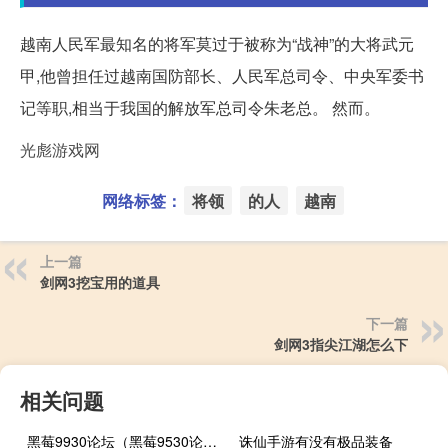
越南人民军最知名的将军莫过于被称为“战神”的大将武元
甲,他曾担任过越南国防部长、人民军总司令、中央军委书
记等职,相当于我国的解放军总司令朱老总。 然而。
光彪游戏网
网络标签：
将领
的人
越南
上一篇
剑网3挖宝用的道具
下一篇
剑网3指尖江湖怎么下
相关问题
黑莓9930论坛（黑莓9530论坛）
诛仙手游有没有极品装备