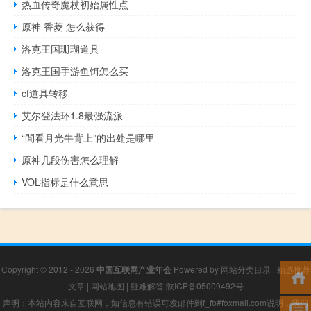
热血传奇魔杖初始属性点
原神 香菱 怎么获得
洛克王国珊瑚道具
洛克王国手游鱼饵怎么买
cf道具转移
艾尔登法环1.8最强流派
“閒看月光牛背上”的出处是哪里
原神几段伤害怎么理解
VOL指标是什么意思
Copyright © 2012 - 2026
中国互联网产业年会
Powered by
网站分类目录
|
精选推荐
文章
|
网站地图
|
疑难解答
陕ICP备05009492号
声明：本站内容来自互联网，如信息有错误可发邮件到f_fb#foxmail.com说明，我们