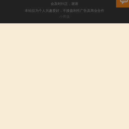
会及时纠正，谢谢
本站仅为个人兴趣爱好，不接盈利性广告及商业合作
小男孩