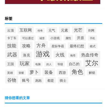
标签
光芒
互联网
元素
云顶
元气
剑网
传奇
开原
卡丁车
小游戏
可以通过
属性
手机
城堡
方舟
技能
攻略
最终幻想
星际争霸
模式
游戏
武器
火线
热血传奇
洛克
炮塔
艾尔
玩家
自己的
王国
等级
的人
电脑
角色
萝卜
装备
西游
英雄
解锁
荣耀
谷物
账号
都是
骑士
跑跑
猜你想看的文章