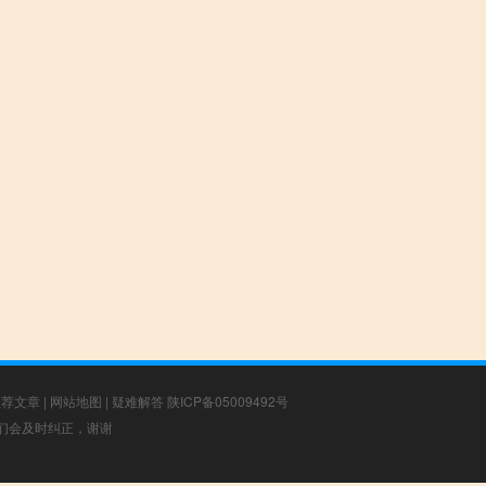
推荐文章
|
网站地图
|
疑难解答
陕ICP备05009492号
，我们会及时纠正，谢谢