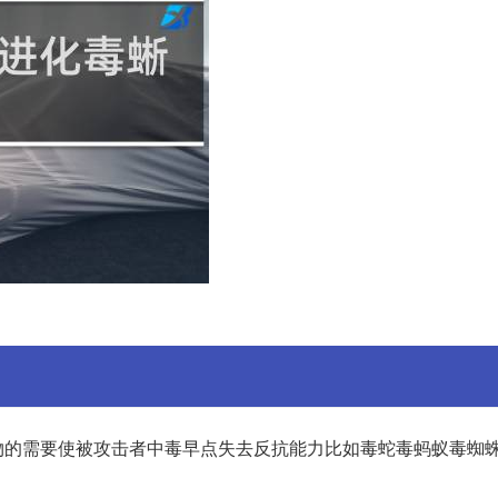
物的需要使被攻击者中毒早点失去反抗能力比如毒蛇毒蚂蚁毒蜘