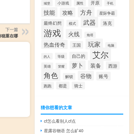
开原
小游戏
属性
手机
城堡
方舟
技能
攻略
星际争霸
武器
最终幻想
洛克
模式
游戏
下一篇
火线
炮塔
游稳重在哪
玩家
热血传奇
王国
电脑
艾尔
自己的
等级
的人
萝卜
装备
西游
英雄
荣耀
角色
谷物
账号
解锁
都是
骑士
跑跑
猜你想看的文章
cf怎么看别人cf点
星露谷物语 怎么矿40