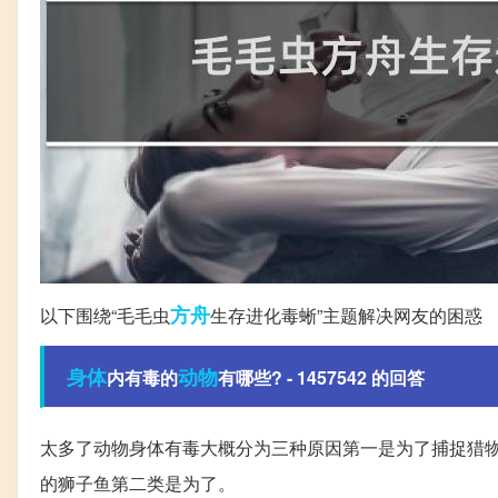
方舟
以下围绕“毛毛虫
生存进化毒蜥”主题解决网友的困惑
身体
动物
内有毒的
有哪些? - 1457542 的回答
太多了动物身体有毒大概分为三种原因第一是为了捕捉猎
的狮子鱼第二类是为了。