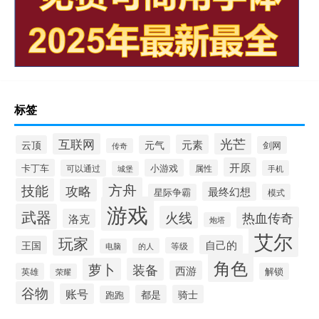
标签
光芒
互联网
元素
云顶
元气
剑网
传奇
开原
卡丁车
小游戏
可以通过
属性
手机
城堡
方舟
技能
攻略
最终幻想
星际争霸
模式
游戏
武器
火线
热血传奇
洛克
炮塔
艾尔
玩家
自己的
王国
等级
的人
电脑
角色
萝卜
装备
西游
英雄
解锁
荣耀
谷物
账号
都是
骑士
跑跑