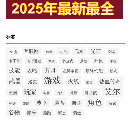
标签
光芒
互联网
元素
云顶
元气
剑网
传奇
开原
卡丁车
小游戏
可以通过
属性
手机
城堡
方舟
技能
攻略
最终幻想
星际争霸
模式
游戏
武器
火线
热血传奇
洛克
炮塔
艾尔
玩家
自己的
王国
等级
的人
电脑
角色
萝卜
装备
西游
英雄
解锁
荣耀
谷物
账号
都是
骑士
跑跑