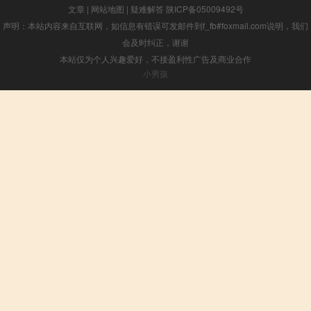
文章
|
网站地图
|
疑难解答
陕ICP备05009492号
声明：本站内容来自互联网，如信息有错误可发邮件到f_fb#foxmail.com说明，我们
会及时纠正，谢谢
本站仅为个人兴趣爱好，不接盈利性广告及商业合作
小男孩