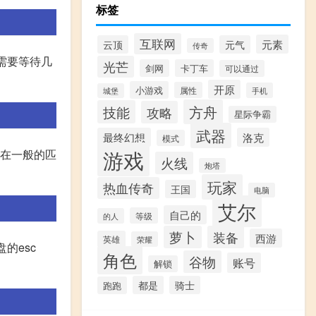
标签
互联网
元素
云顶
元气
传奇
您需要等待几
光芒
剑网
卡丁车
可以通过
开原
小游戏
属性
手机
城堡
方舟
技能
攻略
星际争霸
武器
最终幻想
洛克
模式
游戏
然在一般的匹
火线
炮塔
玩家
热血传奇
王国
电脑
艾尔
自己的
等级
的人
萝卜
装备
西游
英雄
荣耀
的esc
角色
谷物
账号
解锁
都是
骑士
跑跑