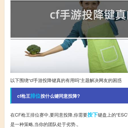
以下围绕“cf手游投降键真的有用吗”主题解决网友的困惑
排位
cf枪王
按什么键同意投降?
按下
在CF枪王排位赛中,要同意投降,你需要
键盘上的"ES
是一种策略,当你的团队处于劣势.。