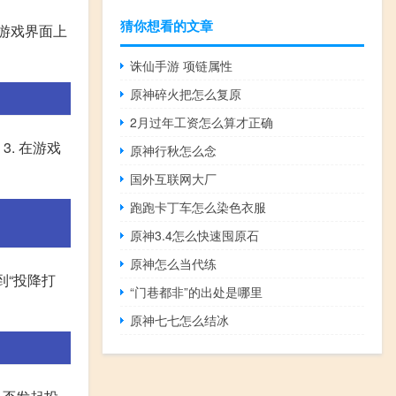
猜你想看的文章
到游戏界面上
诛仙手游 项链属性
原神碎火把怎么复原
2月过年工资怎么算才正确
. 在游戏
原神行秋怎么念
国外互联网大厂
跑跑卡丁车怎么染色衣服
原神3.4怎么快速囤原石
原神怎么当代练
到“投降打
“门巷都非”的出处是哪里
原神七七怎么结冰