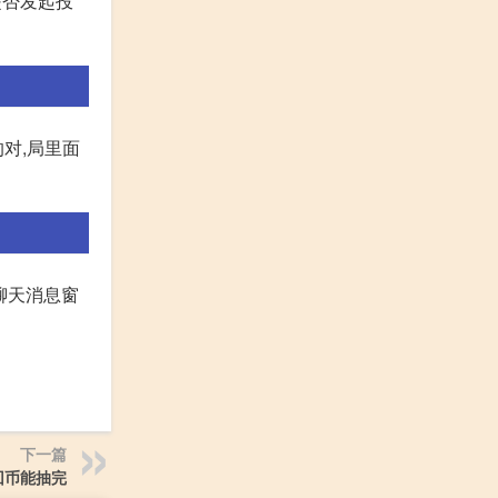
击是否发起投
对,局里面
聊天消息窗
下一篇
回币能抽完