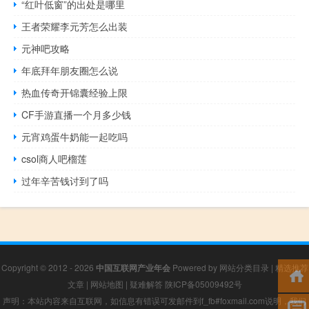
“红叶低窗”的出处是哪里
王者荣耀李元芳怎么出装
元神吧攻略
年底拜年朋友圈怎么说
热血传奇开锦囊经验上限
CF手游直播一个月多少钱
元宵鸡蛋牛奶能一起吃吗
csol商人吧榴莲
过年辛苦钱讨到了吗
Copyright © 2012 - 2026
中国互联网产业年会
Powered by
网站分类目录
|
精选推荐
文章
|
网站地图
|
疑难解答
陕ICP备05009492号
声明：本站内容来自互联网，如信息有错误可发邮件到f_fb#foxmail.com说明，我们