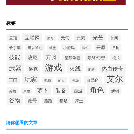
标签
光芒
互联网
元素
云顶
元气
剑网
传奇
开原
卡丁车
小游戏
可以通过
属性
手机
城堡
方舟
技能
攻略
最终幻想
星际争霸
模式
游戏
武器
火线
热血传奇
洛克
炮塔
艾尔
玩家
自己的
王国
等级
的人
电脑
角色
萝卜
装备
西游
英雄
解锁
荣耀
谷物
账号
都是
骑士
跑跑
猜你想看的文章