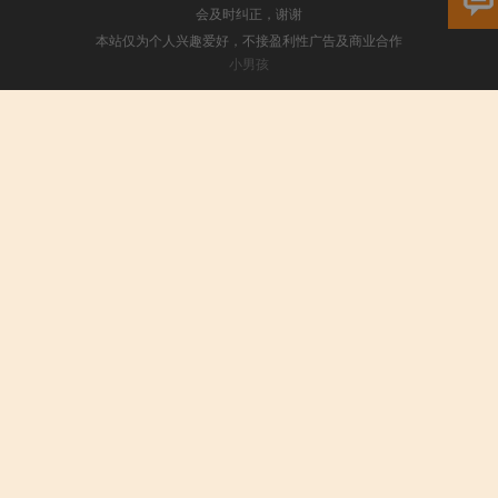
会及时纠正，谢谢
本站仅为个人兴趣爱好，不接盈利性广告及商业合作
小男孩