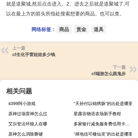
就是道聚城,然后点击进入。2、进去之后就是道聚城了,可
以在最上方的箭头所指处搜索想要的商品。也可以查。
网络标签：
商品
赏金
道具
上一篇
cf生化手雷娃娃多少钱
下一篇
cf端游怎么跳鬼步
相关问题
4399阿小游戏
“天孙付以锦绣肠”的出处是哪里
原神过场雷神怎么过
星露谷物语农场新手教程
艾尔登法环狼人在哪
多家银行减免服务费信用卡容差金额提至100元
原神怎么消除磐键
“择地信可棲仙灵”的出处是哪里