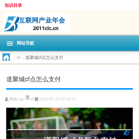
知识目录
网站导航
>
cf
>
道聚城cf点怎么支付
道聚城cf点怎么支付
cf
网友:
djc
2024-01-25 07:02:17