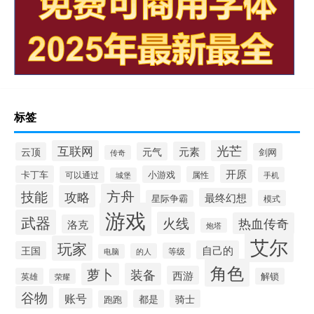
标签
光芒
互联网
元素
云顶
元气
剑网
传奇
开原
卡丁车
小游戏
可以通过
属性
手机
城堡
方舟
技能
攻略
最终幻想
星际争霸
模式
游戏
武器
火线
热血传奇
洛克
炮塔
艾尔
玩家
自己的
王国
等级
的人
电脑
角色
萝卜
装备
西游
英雄
解锁
荣耀
谷物
账号
都是
骑士
跑跑