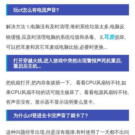
玩cf怎么有电流声音?
解决方法 1,电脑没有及时清理,堆积系统垃圾太多,电脑反
耳麦
映缓慢,应及时清理电脑的系统垃圾和杀毒。 2,
损坏,
可以把耳麦和其它耳麦或电脑比较,必要时更换...
打开穿越火线,进入游戏中突然出现警报声死机重启,
重启后主机...
把机箱打开,把内存条拔插一下。 看看CPU风扇转不转,如
果CPU风扇不转的话可能主板坏了。看看电源风扇转不转,
有声音没有。显示器不显示说明要么显卡。
为什么cf登进去卡没声音了就卡了?
这种问题经常出现,但是没有规律,有时使用了一天都不出问