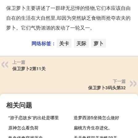
保卫萝卜主要讲述了一群肆无忌惮的怪物,它们本应该自由
自在的生活在大自然里,却因为突然缺乏食物而抢夺农夫的
萝卜。它们气势汹汹的发动了一轮又一。
网络标签：
关卡
天际
萝卜
上一篇
保卫萝卜2第11关
下一篇
保卫萝卜3码头第32
相关问题
“游子恋故乡”的出处是哪里
造梦西游5坐骑怎么做好
原神怎么看负荷
扁桃方舟生存进化。
热血传奇穿越历史
天天象棋闯关攻略23关