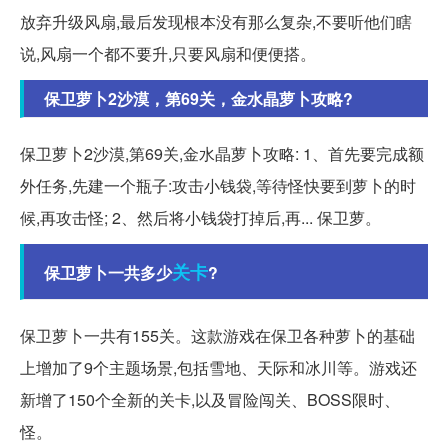
放弃升级风扇,最后发现根本没有那么复杂,不要听他们瞎
说,风扇一个都不要升,只要风扇和便便搭。
保卫萝卜2沙漠，第69关，金水晶萝卜攻略?
保卫萝卜2沙漠,第69关,金水晶萝卜攻略: 1、首先要完成额
外任务,先建一个瓶子:攻击小钱袋,等待怪快要到萝卜的时
候,再攻击怪; 2、然后将小钱袋打掉后,再... 保卫萝。
关卡
保卫萝卜一共多少
?
保卫萝卜一共有155关。这款游戏在保卫各种萝卜的基础
上增加了9个主题场景,包括雪地、天际和冰川等。游戏还
新增了150个全新的关卡,以及冒险闯关、BOSS限时、
怪。