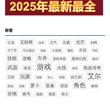
标签
光芒
互联网
元素
云顶
元气
剑网
传奇
开原
卡丁车
小游戏
可以通过
属性
手机
城堡
方舟
技能
攻略
最终幻想
星际争霸
模式
游戏
武器
火线
热血传奇
洛克
炮塔
艾尔
玩家
自己的
王国
等级
的人
电脑
角色
萝卜
装备
西游
英雄
解锁
荣耀
谷物
账号
都是
骑士
跑跑