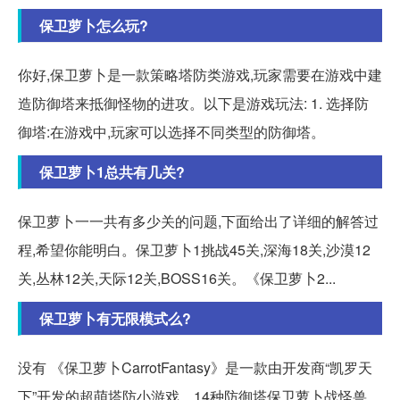
保卫萝卜怎么玩?
你好,保卫萝卜是一款策略塔防类游戏,玩家需要在游戏中建
造防御塔来抵御怪物的进攻。以下是游戏玩法: 1. 选择防
御塔:在游戏中,玩家可以选择不同类型的防御塔。
保卫萝卜1总共有几关?
保卫萝卜一一共有多少关的问题,下面给出了详细的解答过
程,希望你能明白。保卫萝卜1挑战45关,深海18关,沙漠12
关,丛林12关,天际12关,BOSS16关。《保卫萝卜2...
保卫萝卜有无限模式么?
没有 《保卫萝卜CarrotFantasy》是一款由开发商“凯罗天
下”开发的超萌塔防小游戏。14种防御塔保卫萝卜战怪兽。