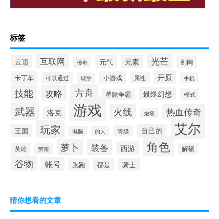
标签
光芒
互联网
元素
云顶
元气
剑网
传奇
开原
卡丁车
小游戏
可以通过
属性
手机
城堡
方舟
技能
攻略
最终幻想
星际争霸
模式
游戏
武器
火线
热血传奇
洛克
炮塔
艾尔
玩家
自己的
王国
等级
的人
电脑
角色
萝卜
装备
西游
英雄
解锁
荣耀
谷物
账号
都是
骑士
跑跑
猜你想看的文章