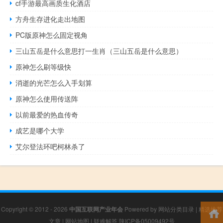
cf手游最高画质生化酒店
方舟生存进化走出地图
PC版原神怎么固定视角
三山五岳是什么意思打一生肖（三山五岳是什么意思）
原神怎么刷等级快
消逝的光芒怎么入手划算
原神怎么使用传送阵
以前最爱的热血传奇
成艺是哪个大学
艾尔登法环吧柯林杀了
Copyright © 2012 - 2026
中国互联网产业年会
Powered by
网站分类目录
|
精选推荐
文章
|
网站地图
|
疑难解答
陕ICP备05009492号