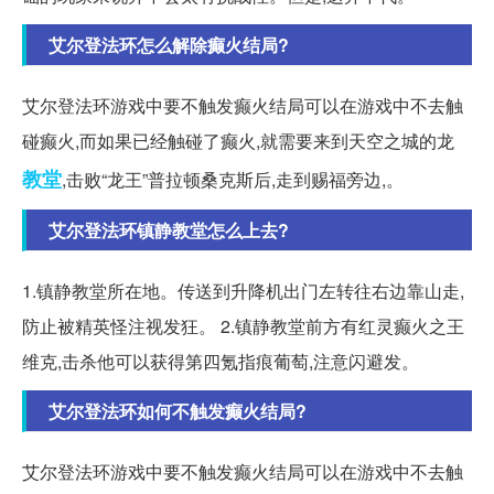
艾尔登法环怎么解除癫火结局?
艾尔登法环游戏中要不触发癫火结局可以在游戏中不去触
碰癫火,而如果已经触碰了癫火,就需要来到天空之城的龙
教堂
,击败“龙王”普拉顿桑克斯后,走到赐福旁边,。
艾尔登法环镇静教堂怎么上去?
1.镇静教堂所在地。传送到升降机出门左转往右边靠山走,
防止被精英怪注视发狂。 2.镇静教堂前方有红灵癫火之王
维克,击杀他可以获得第四氪指痕葡萄,注意闪避发。
艾尔登法环如何不触发癫火结局?
艾尔登法环游戏中要不触发癫火结局可以在游戏中不去触