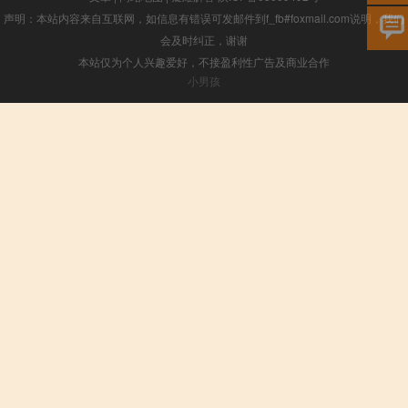
声明：本站内容来自互联网，如信息有错误可发邮件到f_fb#foxmail.com说明，我们
会及时纠正，谢谢
本站仅为个人兴趣爱好，不接盈利性广告及商业合作
小男孩