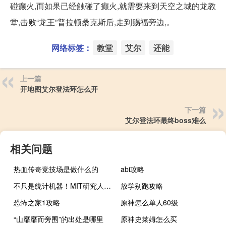
碰癫火,而如果已经触碰了癫火,就需要来到天空之城的龙教
堂,击败“龙王”普拉顿桑克斯后,走到赐福旁边,。
网络标签：
教堂
艾尔
还能
上一篇
开地图艾尔登法环怎么开
下一篇
艾尔登法环最终boss难么
相关问题
热血传奇竞技场是做什么的
abi攻略
不只是统计机器！MIT研究人员重磅论文引围观：大型语言模型是“世界模型” 甚至有独立的“时间和空间神经元”
放学别跑攻略
恐怖之家1攻略
原神怎么单人60级
“山靡靡而旁围”的出处是哪里
原神史莱姆怎么买