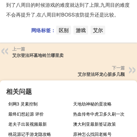
到了八周目的时候游戏的难度就达到了上限,九周目的难度
不会再提升了,在八周目时BOSS攻防提升还是比较。
网络标签：
区别
游戏
艾尔
上一篇
艾尔登法环墓地铃兰哪里卖
下一篇
艾尔登法环龙心脏多几颗
相关问题
剑网3 灵素控制
天地劫神秘的蛋攻略
最终幻想起源 评价
热血传奇中虎卫多久刷一次
老夫子出装视频最新
澳大利亚最新签证政策
桃花源记手游龙隐攻略
原神怎么找回老账号