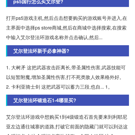
ps5国行怎么买艾尔登?
打开ps5游戏主机,然后点击想要购买的游戏账号并进入,在
主界面中选择ps store商城,然后在商城中选择搜索,在搜索
中输入艾尔登法环游戏名称并点击确认,然后...
艾尔登法环新手必拿神器?
1. 大树矛 这把武器攻击距离长,带圣属性伤害,武器技能可
以短暂附魔,增加圣属性伤害,打不死类敌人效果格外好。
2. 卡利亚骑士剑 这把武器可以蓄力三段,也自... 1。
艾尔登法环锻造石1-4哪里买?
艾尔登法环游戏中想购买1到4级锻造石首先要来到利耶尼
亚左边通往城寨的道路,打破它前面的隐藏门就可以到达这