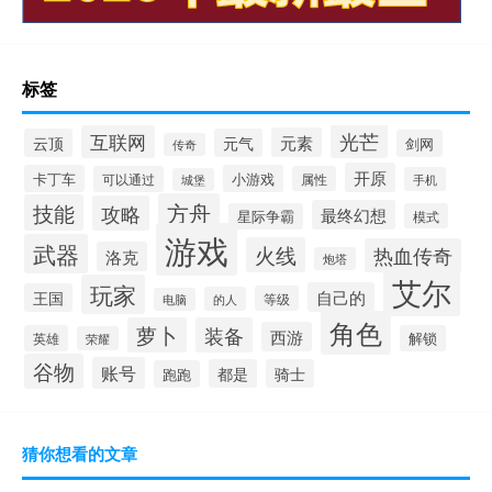
标签
光芒
互联网
元素
云顶
元气
剑网
传奇
开原
卡丁车
小游戏
可以通过
属性
手机
城堡
方舟
技能
攻略
最终幻想
星际争霸
模式
游戏
武器
火线
热血传奇
洛克
炮塔
艾尔
玩家
自己的
王国
等级
的人
电脑
角色
萝卜
装备
西游
英雄
解锁
荣耀
谷物
账号
都是
骑士
跑跑
猜你想看的文章