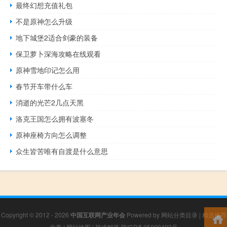
最终幻想充值礼包
不是原神怎么升级
地下城堡2适合剑豪的装备
保卫萝卜深海攻略在线观看
原神雪地印记怎么用
春节开车带什么车
消逝的光芒2几点天黑
洛克王国怎么拥有波塞冬
原神座椅方向怎么调整
众生皆苦唯有自渡是什么意思
Copyright © 2012 - 2026
中国互联网产业年会
Powered by
网站分类目录
|
精选推荐
文章
|
网站地图
|
疑难解答
陕ICP备05009492号